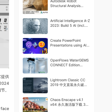
Autodesk Robot
Structural Analysis
Professional 2019.1 破解
版下载
Artificial Intelligence A-Z
2023: Build 5 AI (incl.
ChatGPT)
Create PowerPoint
Presentations using AI
(ChatGPT & More)
OpenFlows WaterGEMS
CONNECT Edition
Update 3.5 破解版下载
crack
它提供
Lightroom Classic CC
024
2019 中文直装永久破解
版下载
细节。
Chaos Enscape v4.1
x64 永久激活版下载 3D
ace
渲染器