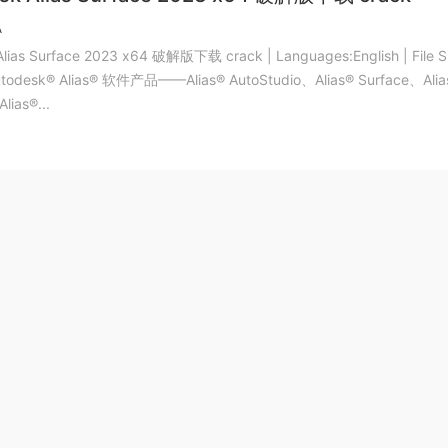
A
Alias Surface 2023 x64 破解版下载 crack | Languages:English | File S
utodesk® Alias® 软件产品——Alias® AutoStudio、Alias® Surface、Alia
lias®...