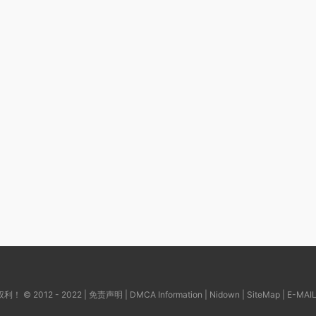
© 2012 - 2022 |
免责声明
|
DMCA Information
|
Nidown
|
SiteMap
| E-MAI