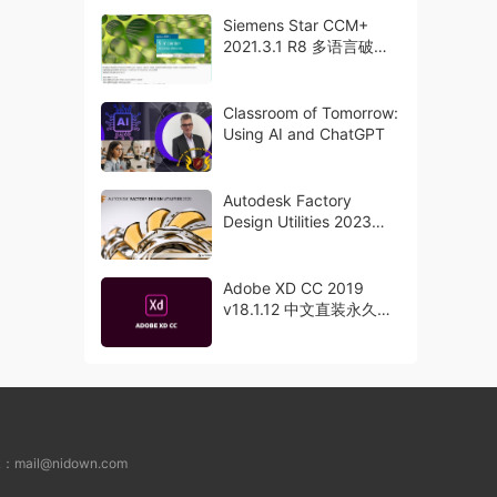
Siemens Star CCM+
2021.3.1 R8 多语言破解
版下载 crack
Classroom of Tomorrow:
Using AI and ChatGPT
Autodesk Factory
Design Utilities 2023
x64 破解版下载
Adobe XD CC 2019
v18.1.12 中文直装永久破
解版下载 crack
L：
mail@nidown.com