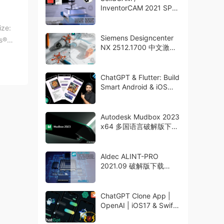
InventorCAM 2021 SP2
HF1 破解版下载 crack
ize:
Siemens Designcenter
s®
NX 2512.1700 中文激活
版下载
ChatGPT & Flutter: Build
Smart Android & iOS
Chatbots
Autodesk Mudbox 2023
x64 多国语言破解版下载
crack
Aldec ALINT-PRO
2021.09 破解版下载
crack
ChatGPT Clone App |
OpenAI | iOS17 & Swift5
| Xcode 15