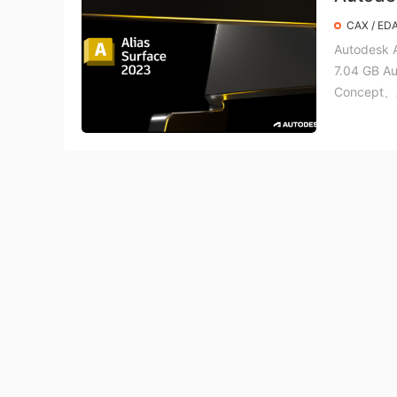
CAX / ED
Autodesk 
7.04 GB A
Concept、A