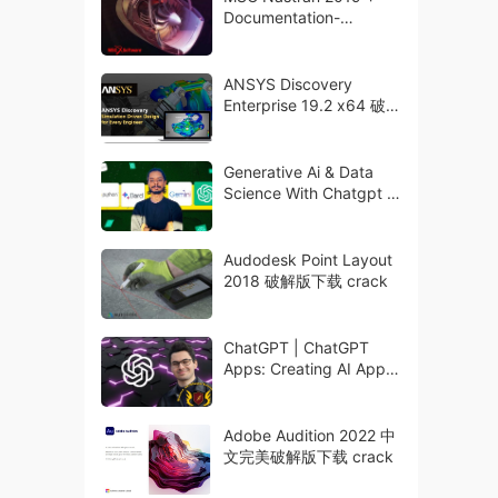
Documentation-
MAGNiTUDE 破解版下载
ANSYS Discovery
Enterprise 19.2 x64 破解
版下载
Generative Ai & Data
Science With Chatgpt &
Python
Audodesk Point Layout
2018 破解版下载 crack
ChatGPT | ChatGPT
Apps: Creating AI Apps
with OpenAI API by AI
Wizardry
Adobe Audition 2022 中
文完美破解版下载 crack