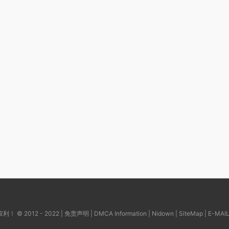
© 2012 - 2022 |
免责声明
|
DMCA Information
|
Nidown
|
SiteMap
| E-MAI