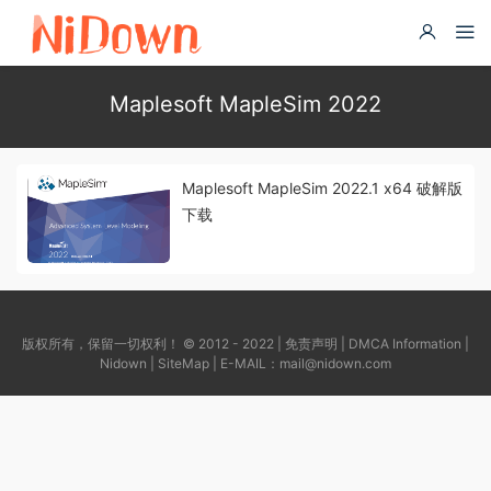
Maplesoft MapleSim 2022
Maplesoft MapleSim 2022.1 x64 破解版
下载
版权所有，保留一切权利！ © 2012 - 2022 |
免责声明
|
DMCA Information
|
Nidown
|
SiteMap
| E-MAIL：
mail@nidown.com