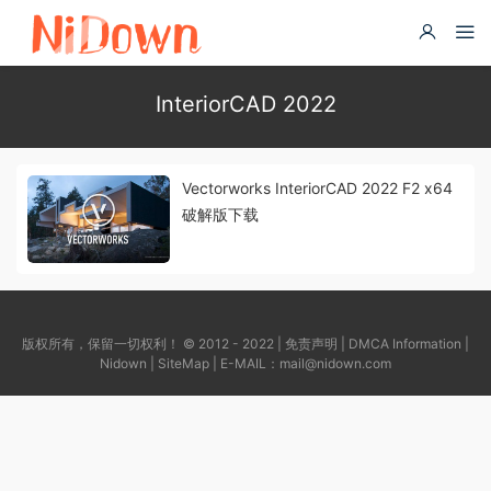
InteriorCAD 2022
Vectorworks InteriorCAD 2022 F2 x64
破解版下载
版权所有，保留一切权利！ © 2012 - 2022 |
免责声明
|
DMCA Information
|
Nidown
|
SiteMap
| E-MAIL：
mail@nidown.com