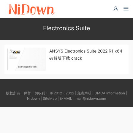
Electronics Suite
ANSYS Electronics Suite 2022 R1 x64
破解版下载 crack
版权所有，保留一切权利！ © 2012 - 2022 |
免责声明
|
DMCA Information
|
Nidown
|
SiteMap
| E-MAIL：
mail@nidown.com