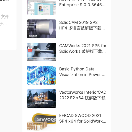
Enterprise 9.0.0.3646
破解版下载 crack
 | 文件
SolidCAM 2019 SP2
用于建
HF4 多语言破解版下载
crack
CAMWorks 2021 SP5 for
SolidWorks 破解版下载
crack
Basic Python Data
Visualization in Power BI
with ChatGPT
Vectorworks InteriorCAD
2022 F2 x64 破解版下载
EFICAD SWOOD 2021
SP4 x64 for SolidWorks
破解版下载 crack