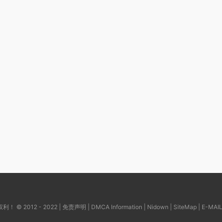
© 2012 - 2022 |
免责声明
|
DMCA Information
|
Nidown
|
SiteMap
| E-MAI