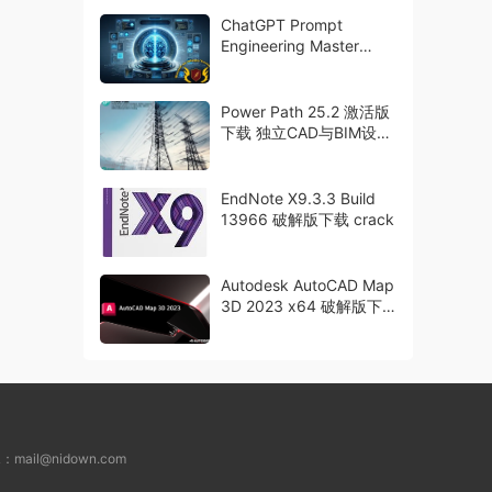
ChatGPT Prompt
Engineering Master
Class
Power Path 25.2 激活版
下载 独立CAD与BIM设计
软件
EndNote X9.3.3 Build
13966 破解版下载 crack
Autodesk AutoCAD Map
3D 2023 x64 破解版下
载 crack
L：
mail@nidown.com