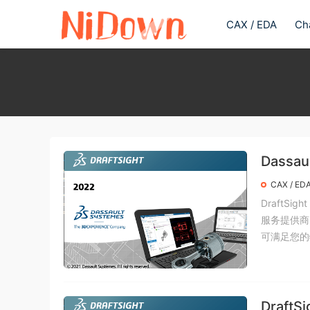
CAX / EDA
Ch
Dassaul
x64 破
CAX / ED
DraftS
服务提供商
可满足您的特
DraftS