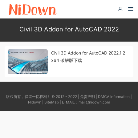
Civil 3D Addon for AutoCAD 2022
Civil 3D Addon for AutoCAD 2022.1.2
x64 破解版下载
版权所有，保留一切权利！ © 2012 - 2022 |
免责声明
|
DMCA Information
|
Nidown
|
SiteMap
| E-MAIL：
mail@nidown.com