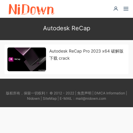
Autodesk ReCap
Autodesk ReCap Pro 2023 x64 破解版
下载 crack
版权所有，保留一切权利！ © 2012 - 2022 |
免责声明
|
DMCA Information
|
Nidown
|
SiteMap
| E-MAIL：
mail@nidown.com