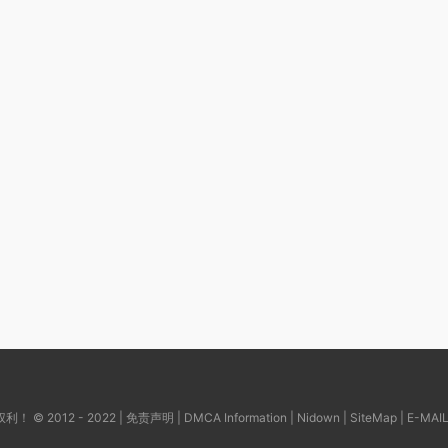
© 2012 - 2022 |
免责声明
|
DMCA Information
|
Nidown
|
SiteMap
| E-MAI