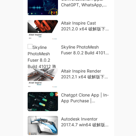
ChatGPT, WhatsApp,
Flask & StabilityAI
Altair Inspire Cast
2021.2.0 x64 破解版下载
crack
Skyline PhotoMesh
Fuser 8.0.2 Build 41012
激活破解版下载
Altair Inspire Render
2021.2.1 x64 破解版下载
crack
Chatgpt Clone App | In-
App Purchase |
Firebase | Swift5 |
Autodesk Inventor
2017.4.7 win64 破解版下
载 crack