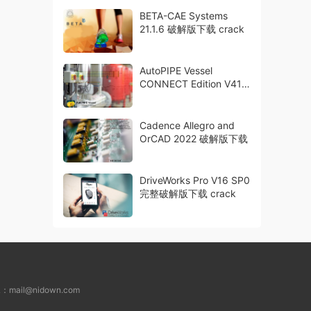
BETA-CAE Systems
21.1.6 破解版下载 crack
AutoPIPE Vessel
CONNECT Edition V41
破解版下载 crack
Cadence Allegro and
OrCAD 2022 破解版下载
DriveWorks Pro V16 SP0
完整破解版下载 crack
L：
mail@nidown.com