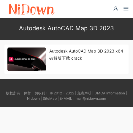
Autodesk AutoCAD Map 3D 2023
Autodesk AutoCAD Map 3D 2023 x64
破解版下载 crack
版权所有，保留一切权利！ © 2012 - 2022 |
免责声明
|
DMCA Information
|
Nidown
|
SiteMap
| E-MAIL：
mail@nidown.com