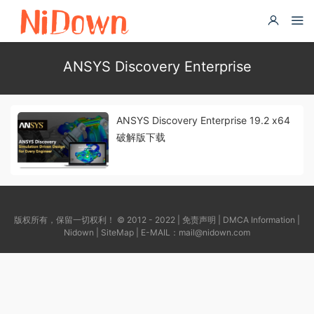
ANSYS Discovery Enterprise
ANSYS Discovery Enterprise 19.2 x64
破解版下载
版权所有，保留一切权利！ © 2012 - 2022 |
免责声明
|
DMCA Information
|
Nidown
|
SiteMap
| E-MAIL：
mail@nidown.com