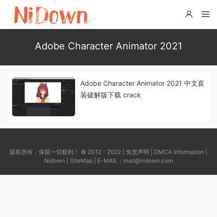
Adobe Character Animator 2021
Adobe Character Animator 2021 中文直
装破解版下载 crack
版权所有，保留一切权利！ © 2012 - 2022 |
免责声明
|
DMCA Information
|
Nidown
|
SiteMap
| E-MAIL：
mail@nidown.com