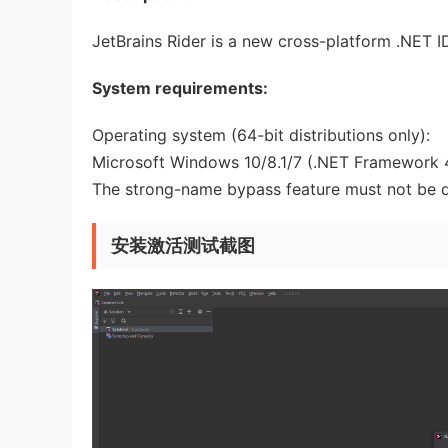
JetBrains Rider is a new cross-platform .NET IDE
System requirements:
Operating system (64-bit distributions only):
Microsoft Windows 10/8.1/7 (.NET Framework 4.
The strong-name bypass feature must not be 
安装激活测试截图