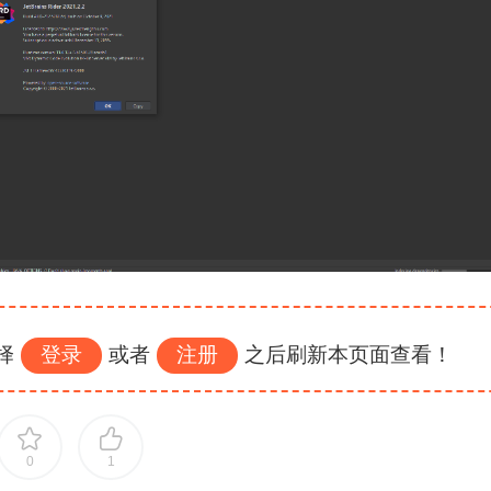
择
登录
或者
注册
之后刷新本页面查看！
0
1