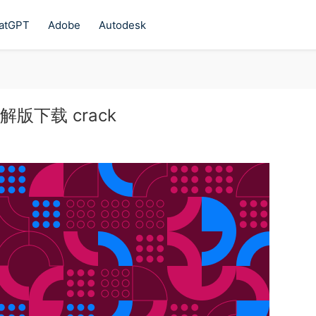
atGPT
Adobe
Autodesk
4 破解版下载 crack