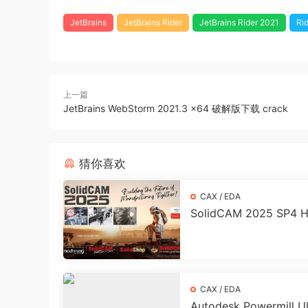
JetBrains
JetBrains Rider
JetBrains Rider 2021
Ri
上一篇
JetBrains WebStorm 2021.3 x64 破解版下载 crack
猜你喜欢
CAX / EDA
SolidCAM 2025 SP4 H
r Solid Edge 激活破
CAX / EDA
Autodesk Powermill U