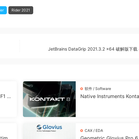
der
Rider 2021
JetBrains DataGrip 2021.3.2 x64 破解版下载 
软件 / Software
F1 fo
Native Instruments Kont
解版下载
8 v8.8 x64 永久激活版下
CAX / EDA
ltima
Geometric Glovius Pro 6.