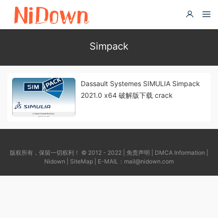
Simpack
Dassault Systemes SIMULIA Simpack
2021.0 x64 破解版下载 crack
版权所有，保留一切权利！ © 2012 - 2022 |
免责声明
|
DMCA Information
|
Nidown
|
SiteMap
| E-MAIL：
mail@nidown.com