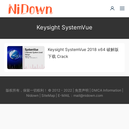
Keysight SystemVue
Keysight SystemVue 2018 x64 破解版
下载 Crack
版权所有，保留一切权利！ © 2012 - 2022 |
免责声明
|
DMCA Information
|
Nidown
|
SiteMap
| E-MAIL：
mail@nidown.com