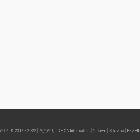
© 2012 - 2022 |
免责声明
|
DMCA Information
|
Nidown
|
SiteMap
| E-MAI