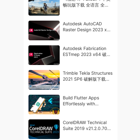
畅玩版下载 全语言 全
DLC 全161模组 游戏奖励
Autodesk AutoCAD
Raster Design 2023 x64
破解版下载
Autodesk Fabrication
ESTmep 2023 x64 破解
版下载 crack
Trimble Tekla Structures
2021 SP6 破解版下载
crack
Build Flutter Apps
Effortlessly with
ChatGPT: Zero Coding
CorelDRAW Technical
Suite 2019 v21.2.0.706
多语言破解版下载