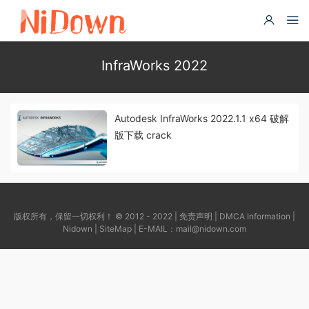
InfraWorks 2022
Autodesk InfraWorks 2022.1.1 x64 破解
版下载 crack
版权所有，保留一切权利！ © 2012 - 2022 |
免责声明
|
DMCA Information
|
Nidown
|
SiteMap
| E-MAIL：
mail@nidown.com