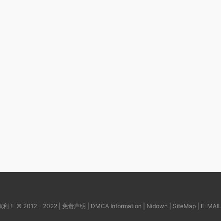
© 2012 - 2022 |
免责声明
|
DMCA Information
|
Nidown
|
SiteMap
| E-MAI