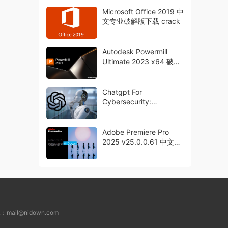
crack
Microsoft Office 2019 中
文专业破解版下载 crack
Autodesk Powermill
Ultimate 2023 x64 破解
版下载 crack
Chatgpt For
Cybersecurity:
Automate, Defend &
Secure With Ai
Adobe Premiere Pro
2025 v25.0.0.61 中文永
久激活版下载PR2025
L：
mail@nidown.com