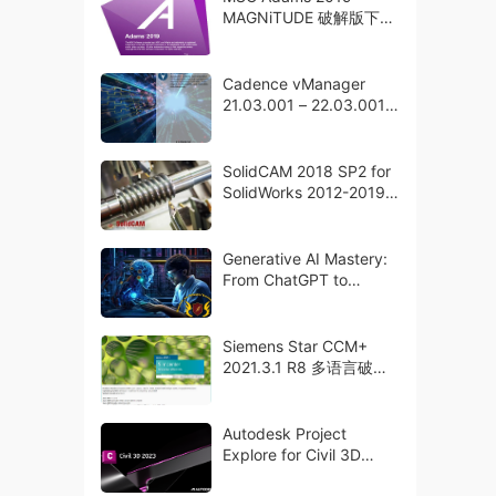
MAGNiTUDE 破解版下载
crack
Cadence vManager
21.03.001 – 22.03.001
破解版下载
SolidCAM 2018 SP2 for
SolidWorks 2012-2019
破解版下载
Generative AI Mastery:
From ChatGPT to
LangChain in Python
Siemens Star CCM+
2021.3.1 R8 多语言破解
版下载 crack
Autodesk Project
Explore for Civil 3D
2023 x64 破解版下载