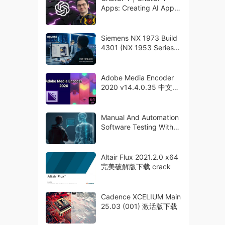
Apps: Creating AI Apps
with OpenAI API by AI
Wizardry
Siemens NX 1973 Build
4301 (NX 1953 Series)
破解版下载
Adobe Media Encoder
2020 v14.4.0.35 中文破
解版下载 crack
Manual And Automation
Software Testing With
Help Of Chatgpt
Altair Flux 2021.2.0 x64
完美破解版下载 crack
Cadence XCELIUM Main
25.03 (001) 激活版下载