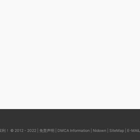
© 2012 - 2022 |
免责声明
|
DMCA Information
|
Nidown
|
SiteMap
| E-MAI