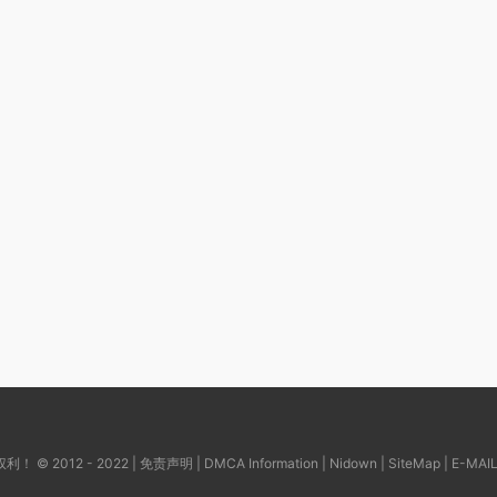
© 2012 - 2022 |
免责声明
|
DMCA Information
|
Nidown
|
SiteMap
| E-MAI