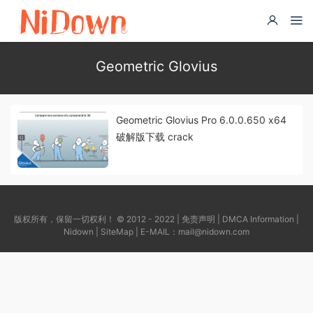
Geometric Glovius
Geometric Glovius Pro 6.0.0.650 x64
破解版下载 crack
版权所有，保留一切权利！ © 2012 - 2022 |
免责声明
|
DMCA Information
|
Nidown
|
SiteMap
| E-MAIL：
mail@nidown.com