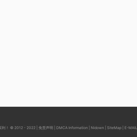
© 2012 - 2022 |
免责声明
|
DMCA Information
|
Nidown
|
SiteMap
| E-MAI