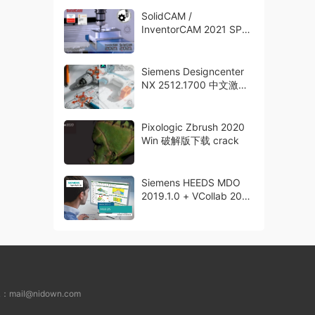
SolidCAM /
InventorCAM 2021 SP2
HF1 破解版下载 crack
Siemens Designcenter
NX 2512.1700 中文激活
版下载
Pixologic Zbrush 2020
Win 破解版下载 crack
Siemens HEEDS MDO
2019.1.0 + VCollab 2015
x64 破解版下载
L：
mail@nidown.com