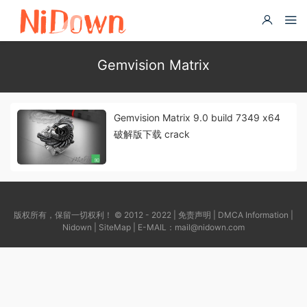
Gemvision Matrix
Gemvision Matrix 9.0 build 7349 x64
破解版下载 crack
版权所有，保留一切权利！ © 2012 - 2022 |
免责声明
|
DMCA Information
|
Nidown
|
SiteMap
| E-MAIL：
mail@nidown.com