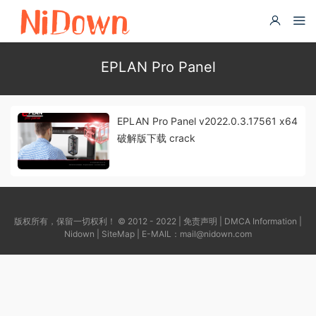
EPLAN Pro Panel
EPLAN Pro Panel v2022.0.3.17561 x64
破解版下载 crack
版权所有，保留一切权利！ © 2012 - 2022 |
免责声明
|
DMCA Information
|
Nidown
|
SiteMap
| E-MAIL：
mail@nidown.com