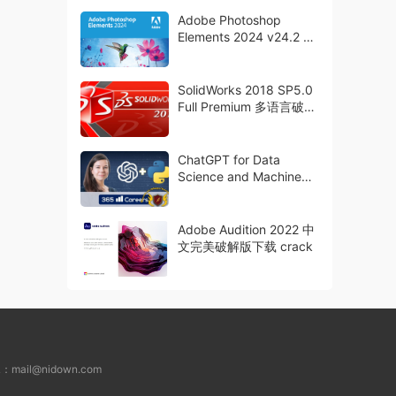
Adobe Photoshop
Elements 2024 v24.2 直
装版 PS简化版2024
SolidWorks 2018 SP5.0
Full Premium 多语言破解
版下载
ChatGPT for Data
Science and Machine
Learning (2024)
Adobe Audition 2022 中
文完美破解版下载 crack
L：
mail@nidown.com