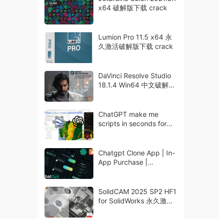
x64 破解版下载 crack
Lumion Pro 11.5 x64 永
久激活破解版下载 crack
DaVinci Resolve Studio
18.1.4 Win64 中文破解版
下载
ChatGPT make me
scripts in seconds for
Google Earth Engine
Chatgpt Clone App | In-
App Purchase |
Firebase | Swift5 |
SolidCAM 2025 SP2 HF1
for SolidWorks 永久激活
破解版下载