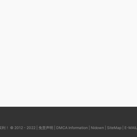
© 2012 - 2022 |
免责声明
|
DMCA Information
|
Nidown
|
SiteMap
| E-MAI