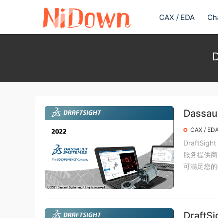
CAX / EDA
Ch
D
Dassaul
x64 破
CAX / ED
DraftS
服务提供商
可满足您的特
DraftS