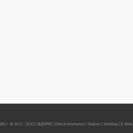
© 2012 - 2022 |
免责声明
|
DMCA Information
|
Nidown
|
SiteMap
| E-MAI