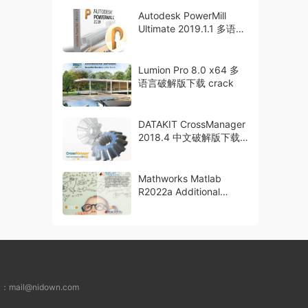
Autodesk PowerMill
Ultimate 2019.1.1 多语言
破解版下载
Lumion Pro 8.0 x64 多
语言破解版下载 crack
DATAKIT CrossManager
2018.4 中文破解版下载
crack
Mathworks Matlab
R2022a Additional
Packages 破解版下载
L：
mail@nidown.com