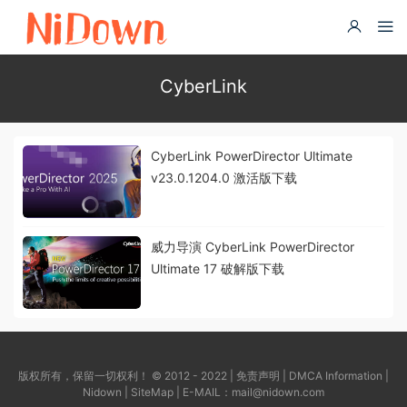
CyberLink
CyberLink PowerDirector Ultimate
v23.0.1204.0 激活版下载
威力导演 CyberLink PowerDirector
Ultimate 17 破解版下载
版权所有，保留一切权利！ © 2012 - 2022 |
免责声明
|
DMCA Information
|
Nidown
|
SiteMap
| E-MAIL：
mail@nidown.com