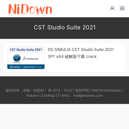
CST Studio Suite 2021
DS SIMULIA CST Studio Suite 2021
SP1 x64 破解版下载 crack
版权所有，保留一切权利！ © 2012 - 2022 |
免责声明
|
DMCA Information
|
Nidown
|
SiteMap
| E-MAIL：
mail@nidown.com