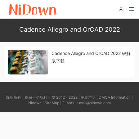
Cadence Allegro and OrCAD 2022
Cadence Allegro and OrCAD 2022 破解
版下载
版权所有，保留一切权利！ © 2012 - 2022 |
免责声明
|
DMCA Information
|
Nidown
|
SiteMap
| E-MAIL：
mail@nidown.com