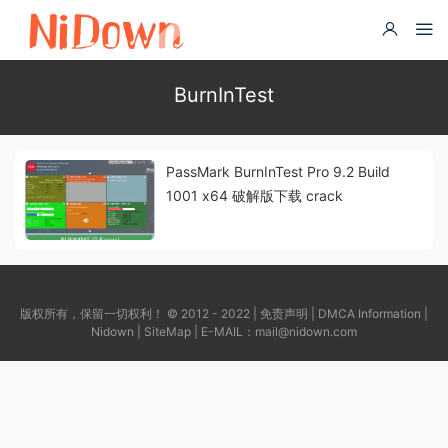
BurnInTest
PassMark BurnInTest Pro 9.2 Build
1001 x64 破解版下载 crack
版权所有，保留一切权利！ © 2012 - 2022 |
免责声明
|
DMCA Information
|
Nidown
|
SiteMap
| E-MAIL：
mail@nidown.com