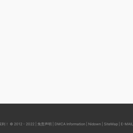
© 2012 - 2022 |
免责声明
|
DMCA Information
|
Nidown
|
SiteMap
| E-MAI