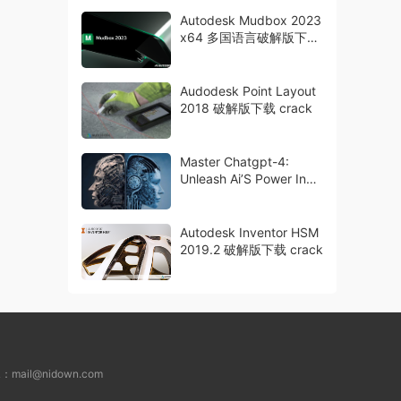
Autodesk Mudbox 2023
x64 多国语言破解版下载
crack
Audodesk Point Layout
2018 破解版下载 crack
Master Chatgpt-4:
Unleash Ai’S Power In
Language Processing
Autodesk Inventor HSM
2019.2 破解版下载 crack
L：
mail@nidown.com