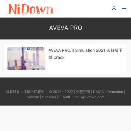
AVEVA PRO
AVEVA PRO/II Simulation 2021 破解版下
载 crack
版权所有，保留一切权利！ © 2012 - 2022 |
免责声明
|
DMCA Information
|
Nidown
|
SiteMap
| E-MAIL：
mail@nidown.com