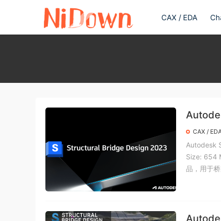
CAX / EDA
Ch
Autode
CAX / ED
Autodesk 
Size: 65
品，用于桥梁
Autode