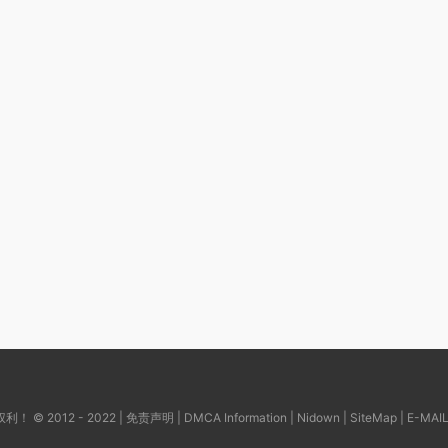
© 2012 - 2022 |
免责声明
|
DMCA Information
|
Nidown
|
SiteMap
| E-MAI