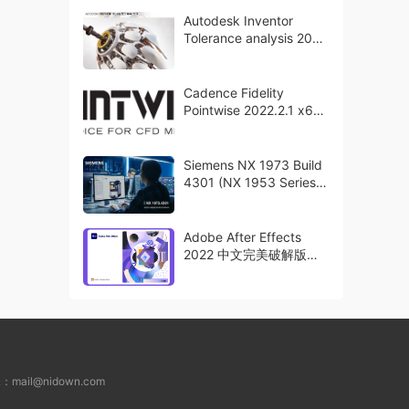
Autodesk Inventor
Tolerance analysis 2023
x64 破解版下载
Cadence Fidelity
Pointwise 2022.2.1 x64
破解版下载
Siemens NX 1973 Build
4301 (NX 1953 Series)
破解版下载
Adobe After Effects
2022 中文完美破解版下
载 crack
L：
mail@nidown.com