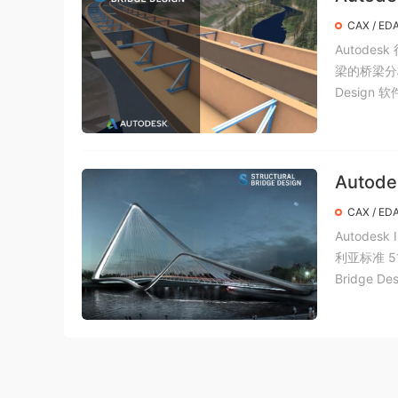
crack
CAX / ED
Autodes
梁的桥梁分析
Design 软
Autode
CAX / ED
Autodesk
利亚标准 5100
Bridge Des