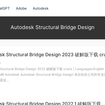
atGPT
Adobe
Autodesk
Autodesk Structural Bridge Design
sk Structural Bridge Design 2023 破解版下载 cr
A
Structural Bridge Design 2023 破解版下载 crack | Languages:English |
4 MB Autodesk Autodesk Structural Bridge Design 来自知名公司的专
设...
sk Structural Bridge Design 2022.1 破解版下载