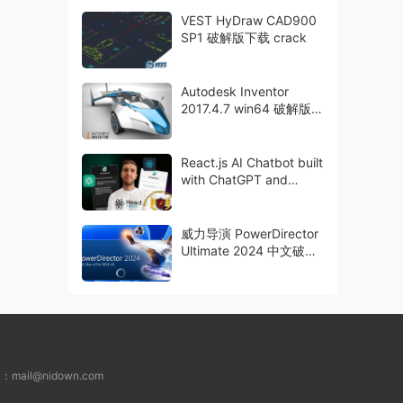
VEST HyDraw CAD900
SP1 破解版下载 crack
Autodesk Inventor
2017.4.7 win64 破解版下
载 crack
React.js AI Chatbot built
with ChatGPT and
Gemini AI
威力导演 PowerDirector
Ultimate 2024 中文破解
版下载
L：
mail@nidown.com