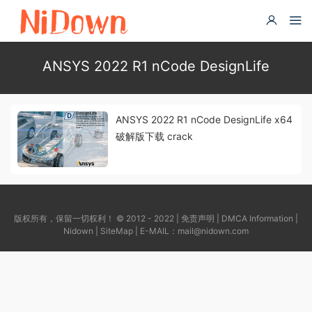
ANSYS 2022 R1 nCode DesignLife
ANSYS 2022 R1 nCode DesignLife x64
破解版下载 crack
版权所有，保留一切权利！ © 2012 - 2022 |
免责声明
|
DMCA Information
|
Nidown
|
SiteMap
| E-MAIL：
mail@nidown.com