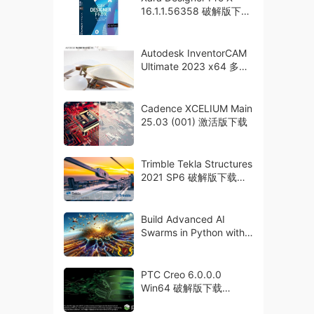
16.1.1.56358 破解版下载
crack
Autodesk InventorCAM
Ultimate 2023 x64 多语
言破解版下载
Cadence XCELIUM Main
25.03 (001) 激活版下载
Trimble Tekla Structures
2021 SP6 破解版下载
crack
Build Advanced AI
Swarms in Python with
ChatGPT API
PTC Creo 6.0.0.0
Win64 破解版下载
Multilingual crack