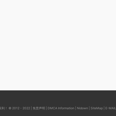
© 2012 - 2022 |
免责声明
|
DMCA Information
|
Nidown
|
SiteMap
| E-MAI