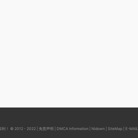
© 2012 - 2022 |
免责声明
|
DMCA Information
|
Nidown
|
SiteMap
| E-MAI