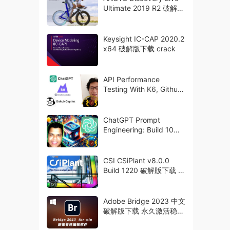
Ultimate 2019 R2 破解版
下载 crack
Keysight IC-CAP 2020.2
x64 破解版下载 crack
API Performance
Testing With K6, Github
Copilot, ChatGPT
ChatGPT Prompt
Engineering: Build 10
GPT’s for the GPT Store
CSI CSiPlant v8.0.0
Build 1220 破解版下载 管
道分析设计软件
Adobe Bridge 2023 中文
破解版下载 永久激活稳定
版