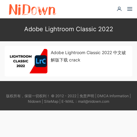
Adobe Lightroom Classic 2022
Adobe Lightroom Classic 2022 中文破
解版下载 crack
版权所有，保留一切权利！ © 2012 - 2022 |
免责声明
|
DMCA Information
|
Nidown
|
SiteMap
| E-MAIL：
mail@nidown.com