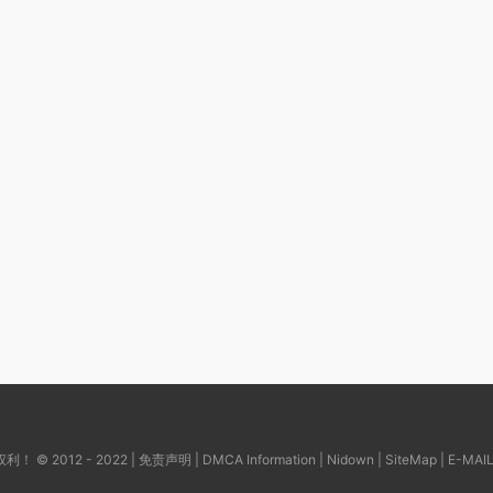
© 2012 - 2022 |
免责声明
|
DMCA Information
|
Nidown
|
SiteMap
| E-MAI