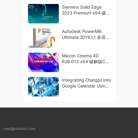
Siemens Solid Edge
2023 Premium x64 破解
版下载
Autodesk PowerMill
Ultimate 2019.1.1 多语言
破解版下载
Maxon Cinema 4D
R26.013 x64 破解版C4D
下载 crack
Integrating Chatgpt Into
Google Calendar Using
Basic Python
L：
mail@nidown.com