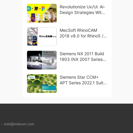
Revolutionize Ux/Ui: Ai-
Design Strategies With
Chatgpt
MecSoft RhinoCAM
2018 v8.0 for Rhino5 /
Rhino6 破解版下载
Siemens NX 2011 Build
1903 (NX 2007 Series)
破解版下载
Siemens Star CCM+
APT Series 2022.1 Suite
x64 破解版下载
L：
mail@nidown.com