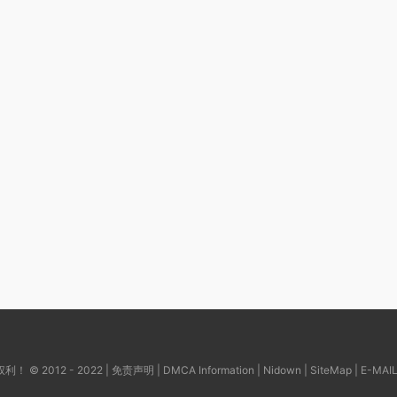
© 2012 - 2022 |
免责声明
|
DMCA Information
|
Nidown
|
SiteMap
| E-MAI