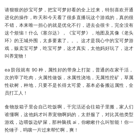
请狠狠的抄宝可梦，把宝可梦好看的全上过来，特别喜欢开通
进化的操作，昨天和今天看了很多直播玩这个游戏的，真的很
不错，本来唯一担心的就是优化不行，进去会很卡，完全没有
这个烦恼！什么《塞尔达》，《宝可梦》，地图及其像《老头
环》的王城外围，太多要素了。。。这才是我心中的宝可梦游
戏，贩卖宝可梦，吃宝可梦，这才真实，太他妈好玩了，这才
叫养宠物！
ea 阶段就有 90 种，属性好的带身上打架，普通的在家干活，
次的宰了吃肉，火属性做饭，水属性浇地，无属性挖矿，草属
性砍树，种地，只要不是长得太可爱，基本必备搬运属性，全
员打工人！
食物放箱子里会自己吃饭啊，干完活还会往箱子里搬，家人们
谁懂啊，这他妈才叫养宠物啊妈的，太舒服了，对比其他类型
游戏，边喂饭边铲屎，那种脑残 ai，你瞅瞅什么叫智能！你一
抡锤子，呜嚷一片过来帮忙啊，爽！