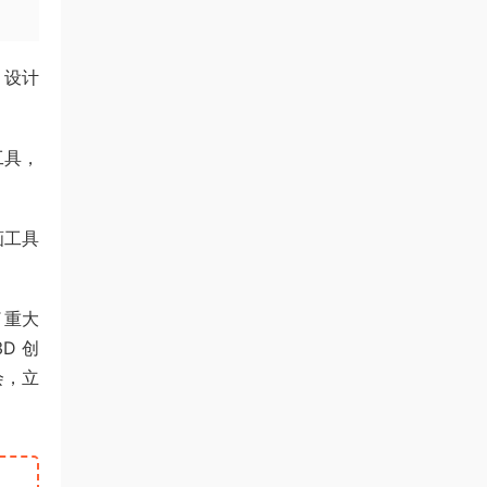
。设计
工具，
画工具
了重大
D 创
会，立