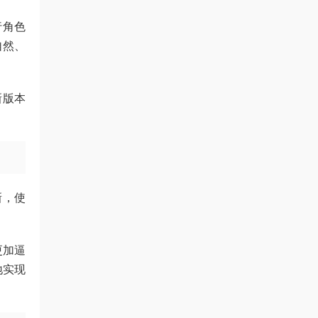
行角色
自然、
新版本
新，使
更加逼
地实现