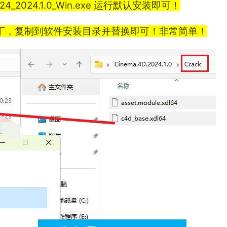
_2024.1.0_Win.exe 运行默认安装即可！
解补丁，复制到软件安装目录并替换即可！非常简单！